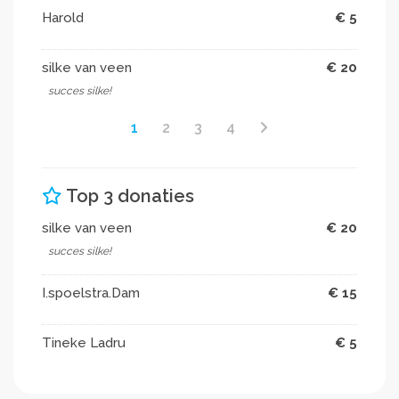
Ymkje Dijkstra, Auke De Groot, Harold Hegen, Ayrton
Harold
€ 5
Helmers, Ashley Jagai, Tineke Ladru en Marcel
Melchers
silke van veen
€ 20
succes silke!
1
2
3
4
Top 3 donaties
silke van veen
€ 20
succes silke!
I.spoelstra.Dam
€ 15
Tineke Ladru
€ 5