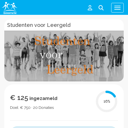
Men
Studenten voor Leergeld
€ 125
ingezameld
16
%
Doel: € 750 · 20 Donaties