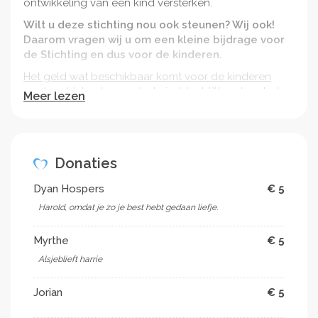
ontwikkeling van een kind versterken.
Wilt u deze stichting nou ook steunen? Wij ook!
Daarom vragen wij u om een kleine bijdrage voor
de Stichting en dus voor de kinderen.
Het geld wat beschikbaar komt voor de kinderen
gaat rechtstreeks naar het einddoel. Waardoor het
Meer lezen
zeker is dat het geld goed wordt gebruikt.
19 september a.s. stopt de actie en 20 september a.s.
zal tijdens de Grande Finale aan de Hanze met totale
bedrag bekend worden!
Donaties
Wilt u meer informatie over het goede doel en onze
Dyan Hospers
€ 5
opdracht? Kijk dan op onderstaande website:
Harold, omdat je zo je best hebt gedaan liefje.
http://www.studentenvoorleergeld.nl/
Myrthe
€ 5
Alsjeblieft harrie
Wij willen u alvast hartelijk bedanken voor uw
donatie!
Jorian
€ 5
__