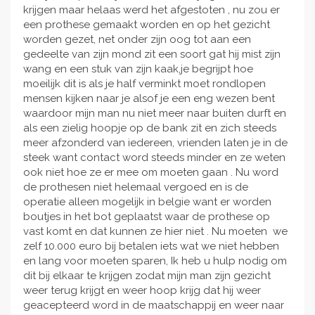
krijgen maar helaas werd het afgestoten , nu zou er
een prothese gemaakt worden en op het gezicht
worden gezet, net onder zijn oog tot aan een
gedeelte van zijn mond zit een soort gat hij mist zijn
wang en een stuk van zijn kaak,je begrijpt hoe
moeilijk dit is als je half verminkt moet rondlopen
mensen kijken naar je alsof je een eng wezen bent
waardoor mijn man nu niet meer naar buiten durft en
als een zielig hoopje op de bank zit en zich steeds
meer afzonderd van iedereen, vrienden laten je in de
steek want contact word steeds minder en ze weten
ook niet hoe ze er mee om moeten gaan . Nu word
de prothesen niet helemaal vergoed en is de
operatie alleen mogelijk in belgie want er worden
boutjes in het bot geplaatst waar de prothese op
vast komt en dat kunnen ze hier niet . Nu moeten we
zelf 10.000 euro bij betalen iets wat we niet hebben
en lang voor moeten sparen, Ik heb u hulp nodig om
dit bij elkaar te krijgen zodat mijn man zijn gezicht
weer terug krijgt en weer hoop krijg dat hij weer
geacepteerd word in de maatschappij en weer naar