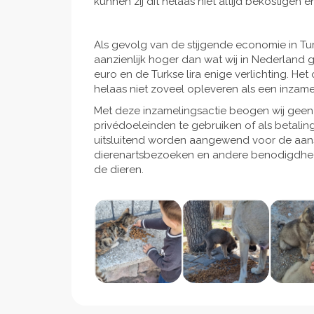
kunnen zij dit helaas niet altijd bekostigen en
Als gevolg van de stijgende economie in Tur
aanzienlijk hoger dan wat wij in Nederland 
euro en de Turkse lira enige verlichting. He
helaas niet zoveel opleveren als een inzamel
Met deze inzamelingsactie beogen wij gee
privédoeleinden te gebruiken of als betaling
uitsluitend worden aangewend voor de aansc
dierenartsbezoeken en andere benodigdhe
de dieren.