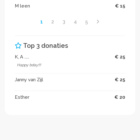
M leen
€ 15
1
2
3
4
5
Top 3 donaties
K, A .....
€ 25
Happy bday!!!
Janny van Zijl
€ 25
Esther
€ 20