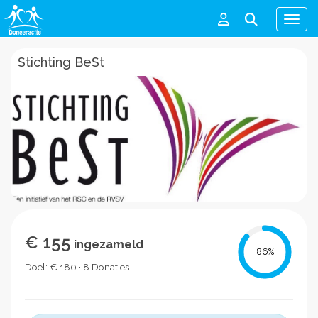
Men
Stichting BeSt
€ 155
ingezameld
86
%
Doel: € 180 · 8 Donaties