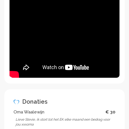
Donaties
Oma Waalewijn
€ 30
Lieve Stevie, ik stort tot het EK elke maand een bedrag voor
jou xxxoma