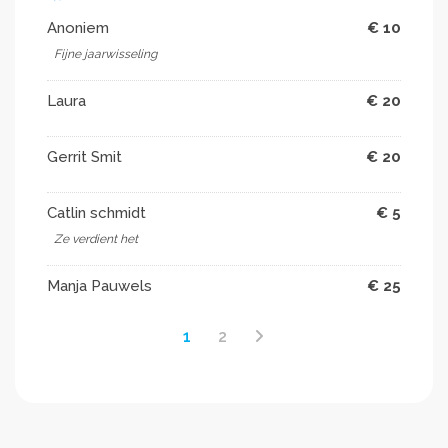
Anoniem
€ 10
Fijne jaarwisseling ️
Laura
€ 20
Gerrit Smit
€ 20
Catlin schmidt
€ 5
Ze verdient het
Manja Pauwels
€ 25
1
2