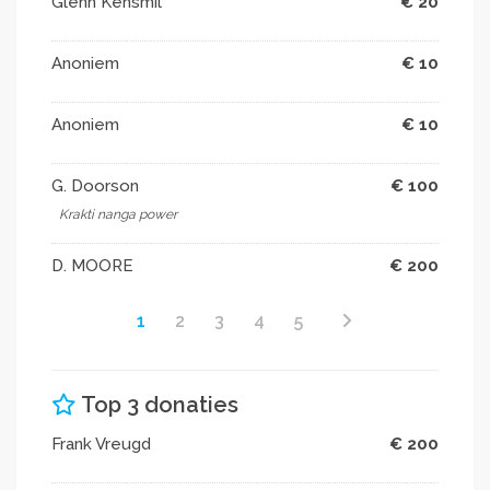
Glenn Kensmil
€ 20
Anoniem
€ 10
Anoniem
€ 10
G. Doorson
€ 100
Krakti nanga power
D. MOORE
€ 200
1
2
3
4
5
Top 3 donaties
Frank Vreugd
€ 200