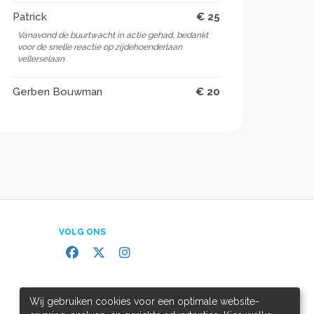
Patrick
€ 25
Vanavond de buurtwacht in actie gehad, bedankt
voor de snelle reactie op zijdehoenderlaan
vellerselaan
Gerben Bouwman
€ 20
VOLG ONS
Wij gebruiken cookies voor een optimale website-