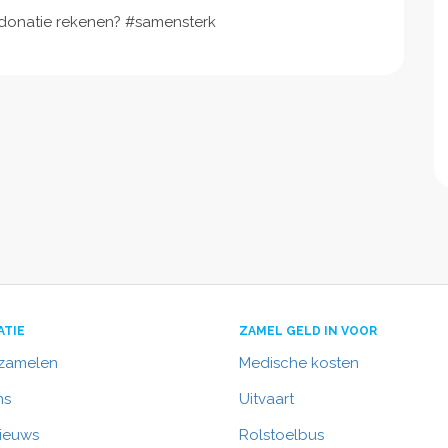
 donatie rekenen? #samensterk
ATIE
ZAMEL GELD IN VOOR
nzamelen
Medische kosten
ns
Uitvaart
nieuws
Rolstoelbus