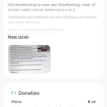
Het streefbedrag is maar een streefbedrag, meer of
minder maakt niet uit, iedere euro is er 1!
Dankjewel aan iedereen die een bijdrage wil leveren
aan deze stichting.
https://www.roparun.nl/stichting-
roparun/gesteunde-doelen
Meer lezen
Zie foto's voor de sponsorloop op vrijdag 26 april.
Groetjes Donny
Donaties
Mama
€ 10