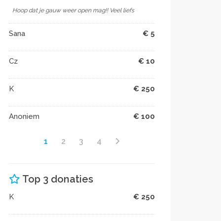
Hoop dat je gauw weer open mag!! Veel liefs
Sana
€ 5
Cz
€ 10
K
€ 250
Anoniem
€ 100
1
2
3
4
Top 3 donaties
K
€ 250