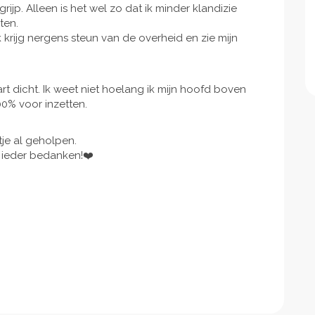
jp. Alleen is het wel zo dat ik minder klandizie
sten.
k krijg nergens steun van de overheid en zie mijn
art dicht. Ik weet niet hoelang ik mijn hoofd boven
00% voor inzetten.
etje al geholpen.
n ieder bedanken!❤️