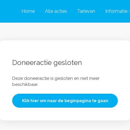
Home
Alle acties
Tarieven
Informatie
Doneeractie gesloten
Deze doneeractie is gesloten en niet meer
beschikbaar.
Klik hier om naar de beginpagina te gaan