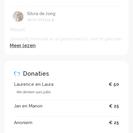
Silvia de Jong
29-01-2023 15:31
Wauw!!
Geweldig hoeveel er al gedoneerd is, niet te geloven.
Meer lezen
Wij zijn onder de indruk en Geert en Willeke en het
gezin ook.
Donaties
Laurence en Laura
€ 50
We denken aan jullie
Jan en Manon
€ 25
Anoniem
€ 25