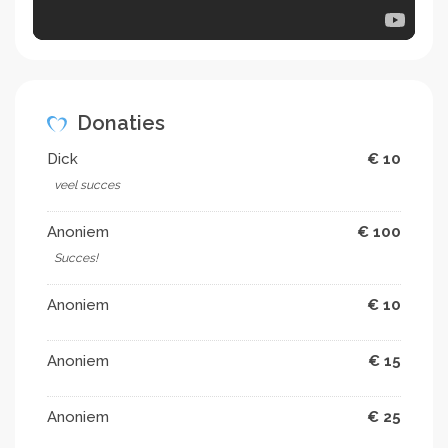
· Trias Centrum voor de Kunsten
· Woej
· WZH Prinsenhof
Donaties
Dick
€ 10
veel succes
Anoniem
€ 100
Succes!
Anoniem
€ 10
Anoniem
€ 15
Anoniem
€ 25