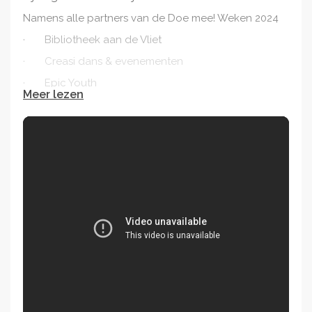
Namens alle partners van de Doe mee! Weken 2024
· Bibliotheek aan de Vliet
· Creasi dans & evenementen
· Epic Youth
Meer lezen
· Programma Sterk voor Noord
· Sporthal De Fluit
· Stichting Hethuis
· Stichting IBCE
· Stichting Moedercentrum
· Stichting Platform Gehandicapten
Leidschendam-Voorburg
· Stichting Sport en Welzijn
. Stichting Studielokalen
· Talentenloods