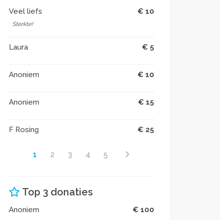
Veel liefs
€ 10
Sterkte!
Laura
€ 5
Anoniem
€ 10
Anoniem
€ 15
F Rosing
€ 25
1
2
3
4
5
Top 3 donaties
Anoniem
€ 100