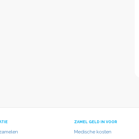
ATIE
ZAMEL GELD IN VOOR
nzamelen
Medische kosten