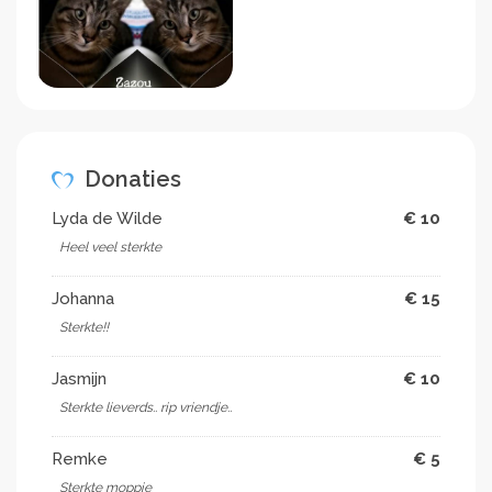
Donaties
Lyda de Wilde
€ 10
Heel veel sterkte
Johanna
€ 15
Sterkte!!
Jasmijn
€ 10
Sterkte lieverds.. rip vriendje..
Remke
€ 5
Sterkte moppie