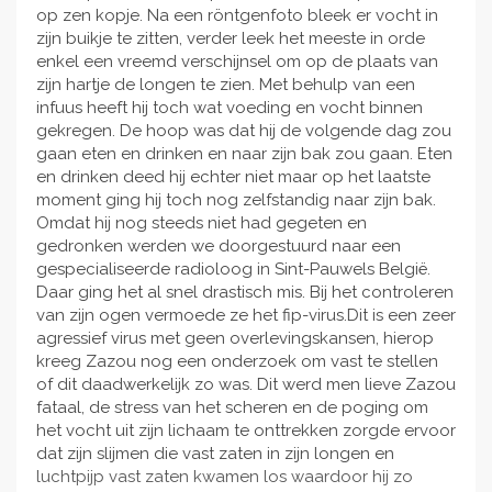
op zen kopje. Na een röntgenfoto bleek er vocht in
zijn buikje te zitten, verder leek het meeste in orde
enkel een vreemd verschijnsel om op de plaats van
zijn hartje de longen te zien. Met behulp van een
infuus heeft hij toch wat voeding en vocht binnen
gekregen. De hoop was dat hij de volgende dag zou
gaan eten en drinken en naar zijn bak zou gaan. Eten
en drinken deed hij echter niet maar op het laatste
moment ging hij toch nog zelfstandig naar zijn bak.
Omdat hij nog steeds niet had gegeten en
gedronken werden we doorgestuurd naar een
gespecialiseerde radioloog in Sint-Pauwels België.
Daar ging het al snel drastisch mis. Bij het controleren
van zijn ogen vermoede ze het fip-virus.Dit is een zeer
agressief virus met geen overlevingskansen, hierop
kreeg Zazou nog een onderzoek om vast te stellen
of dit daadwerkelijk zo was. Dit werd men lieve Zazou
fataal, de stress van het scheren en de poging om
het vocht uit zijn lichaam te onttrekken zorgde ervoor
dat zijn slijmen die vast zaten in zijn longen en
luchtpijp vast zaten kwamen los waardoor hij zo