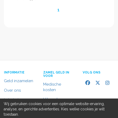
1
INFORMATIE
ZAMEL GELD IN
VOLG ONS
VOOR
Geld inzamelen
Medische
kosten
Over ons
Uitvaart
In het nieuws
Wij gebruiken cookies voor een optimale website-ervaring,
Rolstoelbus
analyse, en gerichte advertenties. Kies welke cookies je wilt
Contact
toestaan.