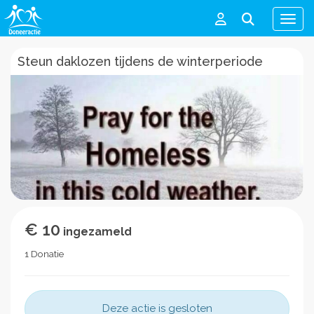
Men
Steun daklozen tijdens de winterperiode
€ 10
ingezameld
1 Donatie
Deze actie is gesloten