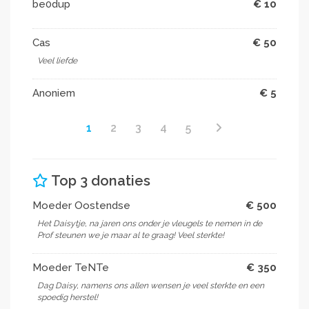
be0dup
€ 10
Cas
€ 50
Veel liefde
Anoniem
€ 5
1
2
3
4
5
Top 3 donaties
Moeder Oostendse
€ 500
Het Daisytje, na jaren ons onder je vleugels te nemen in de
Prof steunen we je maar al te graag! Veel sterkte!
Moeder TeNTe
€ 350
Dag Daisy, namens ons allen wensen je veel sterkte en een
spoedig herstel!