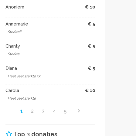
Anoniem
€ 10
Annemarie
€ 5
Sterkte!!
Chanty
€ 5
Sterkte ️
Diana
€ 5
Heel veel sterkte xx
Carola
€ 10
Heel veel sterkte
1
2
3
4
5
Top 3 donaties