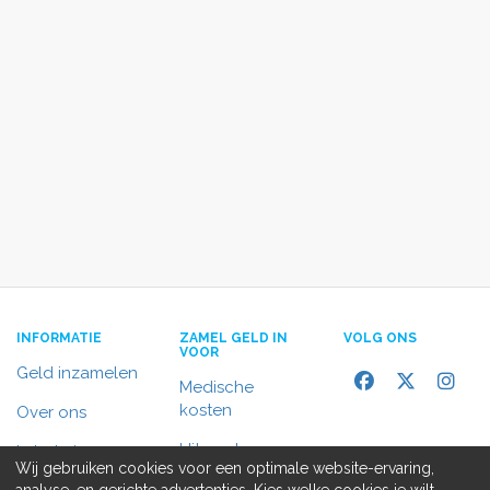
INFORMATIE
ZAMEL GELD IN
VOLG ONS
VOOR
Geld inzamelen
Medische
kosten
Over ons
Uitvaart
In het nieuws
Wij gebruiken cookies voor een optimale website-ervaring,
Rolstoelbus
analyse, en gerichte advertenties. Kies welke cookies je wilt