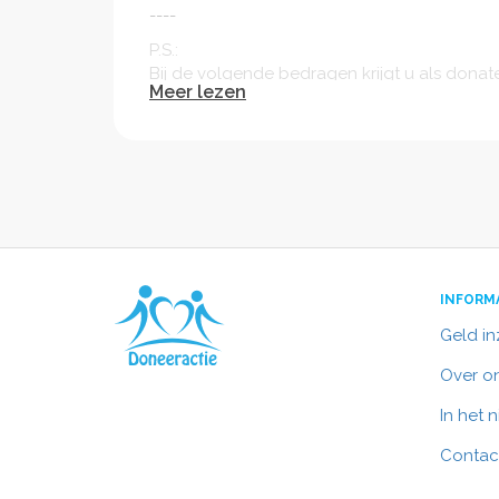
----
P.S.:
Bij de volgende bedragen krijgt u als donate
Meer lezen
Groetkaart €25,-:
- Ontvangt een groetkaart van onze hele gr
Club van €100,-:
- U ontvangt na de stage een fullcolour bo
- Groetkaart
- Naamsvermelding op de website van Globa
- Naamsvermelding in ons boek (meer dan 
INFORM
Sponsorpakket €500,-:
- 5 fullcolour boeken van ons avontuur
Geld i
- Groetkaart
Over o
- Uw logo op de groetkaart van onze groe
- Uw logo op de website
In het 
- Uw logo in het boek (meer dan 6000 exem
- Erg leuk voor een bedrijf!
Contac