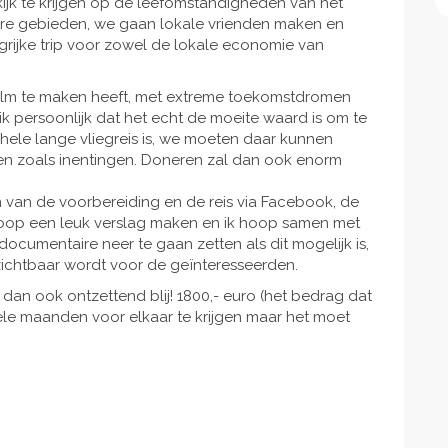
ijk te krijgen op de leefomstandigheden van het
mere gebieden, we gaan lokale vrienden maken en
grijke trip voor zowel de lokale economie van
 film te maken heeft, met extreme toekomstdromen
k persoonlijk dat het echt de moeite waard is om te
 hele lange vliegreis is, we moeten daar kunnen
en zoals inentingen. Doneren zal dan ook enorm
an de voorbereiding en de reis via Facebook, de
afloop een leuk verslag maken en ik hoop samen met
ocumentaire neer te gaan zetten als dit mogelijk is,
zichtbaar wordt voor de geïnteresseerden.
j dan ook ontzettend blij! 1800,- euro (het bedrag dat
ele maanden voor elkaar te krijgen maar het moet