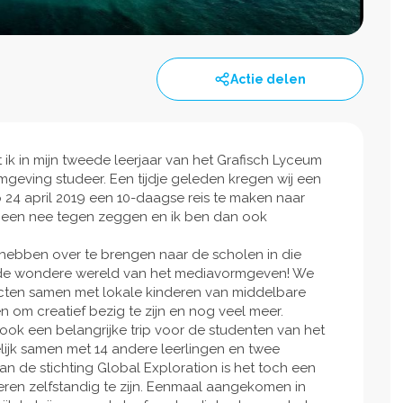
Actie delen
t ik in mijn tweede leerjaar van het Grafisch Lyceum
rmgeving studeer. Een tijdje geleden kregen wij een
24 april 2019 een 10-daagse reis te maken naar
jk geen nee tegen zeggen en ik ben dan ook
r hebben over te brengen naar de scholen in die
t de wondere wereld van het mediavormgeven! We
cten samen met lokale kinderen van middelbare
 om creatief bezig te zijn en nog veel meer.
 ook een belangrijke trip voor de studenten van het
elijk samen met 14 andere leerlingen en twee
n de stichting Global Exploration is het toch een
ren zelfstandig te zijn. Eenmaal aangekomen in