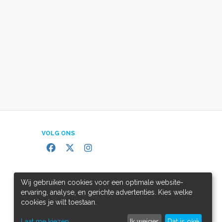
VOLG ONS
Wij gebruiken cookies voor een optimale website-
ervaring, analyse, en gerichte advertenties. Kies welke
cookies je wilt toestaan.
Laat me kiezen
Ik weiger
Dat is oké