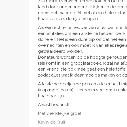
Zuid-Afrika verwachten we ook een betere k
land door onder andere te kijken in de ar
noem het maar op. Al met al een hele belan
Kaapstad, als de 15 leerlingen!
Als een echte liefhebber van alles wat met
een ambities om een ander te helpen, denk i
doneren. Het is een dure trip omdat het een
overnachten en ook moet ik van alles regel
gewaardeerd worden.
Donateurs worden op de hoogte gehouden v
reis komt in een groot jaarboek, ik zal na 
een vriend die ook mee gaat een hele toffe d
zodat alles wat ik daar mee ga maken ook 
Alle kleine beetjes helpen en alles maakt mi
ik op moet halen) is extreem veel om in enk
haalbaar zijn.
Alvast bedankt! :)
Met vriendelijke groet,
Kevin de Kruif