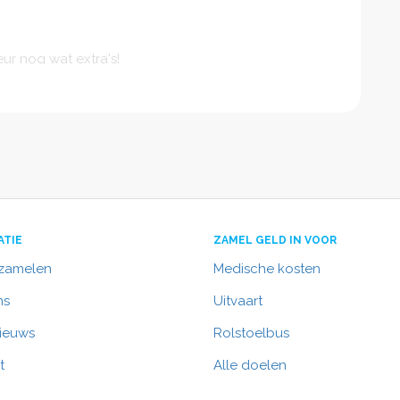
ur nog wat extra's!
oep als bedankje!
ek van ons avontuur
l Exploration
6000 exemplaren)
ATIE
ZAMEL GELD IN VOOR
nzamelen
Medische kosten
ns
Uitvaart
p (gemiddeld 400 exemplaren per groep)
nieuws
Rolstoelbus
plaren)
t
Alle doelen