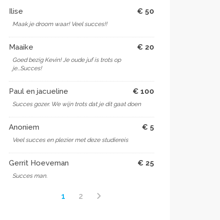
Ilise
€ 50
Maak je droom waar! Veel succes!!
Maaike
€ 20
Goed bezig Kevin! Je oude juf is trots op
je...Succes!
Paul en jacueline
€ 100
Succes gozer. We wijn trots dat je dit gaat doen
Anoniem
€ 5
Veel succes en plezier met deze studiereis
Gerrit Hoeveman
€ 25
Succes man.
1
2