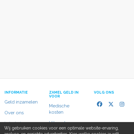
INFORMATIE
ZAMEL GELD IN
VOLG ONS
VOOR
Geld inzamelen
Medische
kosten
Over ons
Uitvaart
In het nieuws
Wij gebruiken cookies voor een optimale website-ervaring,
Rolstoelbus
analyse, en gerichte advertenties. Kies welke cookies je wilt