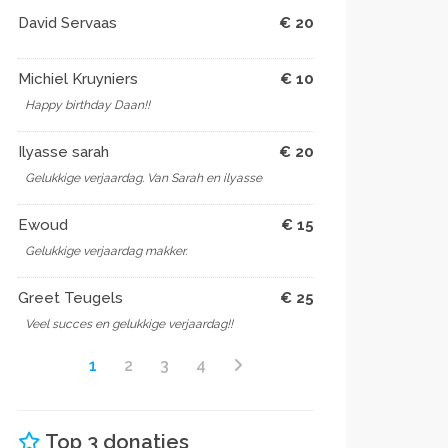
David Servaas
€ 20
Michiel Kruyniers
€ 10
Happy birthday Daan!!
Ilyasse sarah
€ 20
Gelukkige verjaardag. Van Sarah en ilyasse
Ewoud
€ 15
Gelukkige verjaardag makker.
Greet Teugels
€ 25
Veel succes en gelukkige verjaardag!!
1
2
3
4
Top 3 donaties