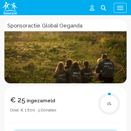
Men
Sponsoractie Global Oeganda
€ 25
ingezameld
1
%
Doel: € 1.800 · 3 Donaties