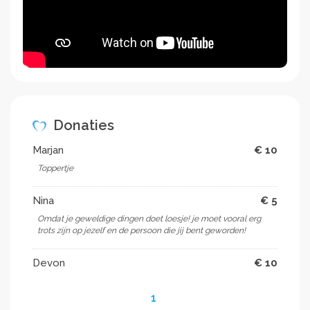
Donaties
Marjan
€ 10
Toppertje
Nina
€ 5
Omdat je geweldige dingen doet loesje! je moet vooral erg
trots zijn op jezelf en de persoon die jij bent geworden!
Devon
€ 10
1