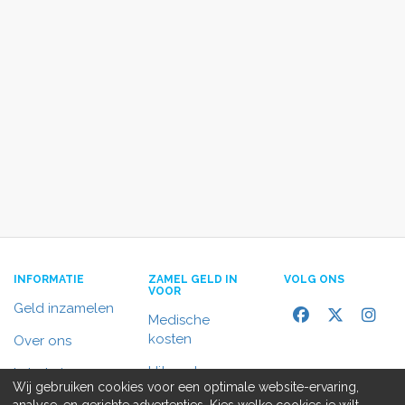
INFORMATIE
ZAMEL GELD IN
VOLG ONS
VOOR
Geld inzamelen
Medische
kosten
Over ons
Uitvaart
In het nieuws
Wij gebruiken cookies voor een optimale website-ervaring,
Rolstoelbus
analyse, en gerichte advertenties. Kies welke cookies je wilt