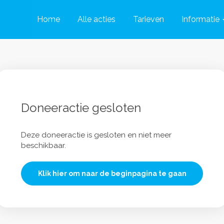
Home
Alle acties
Tarieven
Informatie
Doneeractie gesloten
Deze doneeractie is gesloten en niet meer
beschikbaar.
Klik hier om naar de beginpagina te gaan