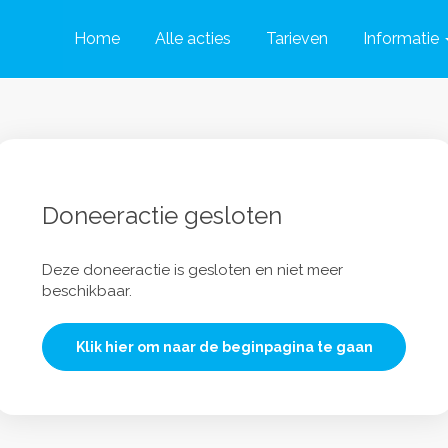
Home
Alle acties
Tarieven
Informatie
Doneeractie gesloten
Deze doneeractie is gesloten en niet meer
beschikbaar.
Klik hier om naar de beginpagina te gaan