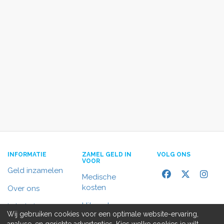
INFORMATIE
ZAMEL GELD IN
VOLG ONS
VOOR
Geld inzamelen
Medische
kosten
Over ons
Uitvaart
In het nieuws
Wij gebruiken cookies voor een optimale website-ervaring,
Rolstoelbus
analyse, en gerichte advertenties. Kies welke cookies je wilt