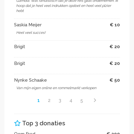
Gambia. Wat fantastisch dat je deze reis gaat ondernemen. Ik
hoop dat je heel veel indrukken opdoet en heel veel plzier
hebt
Saskia Meijer
€ 10
Heel veel succes!
Brigit
€ 20
Brigit
€ 20
Nynke Schaake
€ 50
Van mijn eigen online en rommelmarkt verkopen
1
2
3
4
5
Top 3 donaties
Oom Fred
€ 200