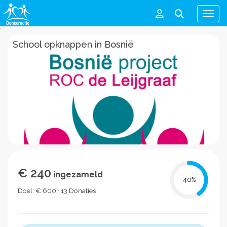
Men
School opknappen in Bosnië
€ 240
ingezameld
40
%
Doel: € 600 · 13 Donaties