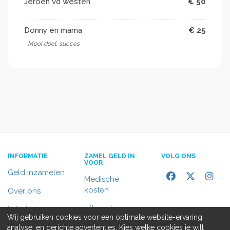
Jeroen vd westen
€ 50
Donny en mama
€ 25
Mooi doel, succes
INFORMATIE
ZAMEL GELD IN
VOLG ONS
VOOR
Geld inzamelen
Medische
kosten
Over ons
Uitvaart
In het nieuws
Wij gebruiken cookies voor een optimale website-ervaring,
Rolstoelbus
analyse, en gerichte advertenties. Kies welke cookies je wilt
Contact