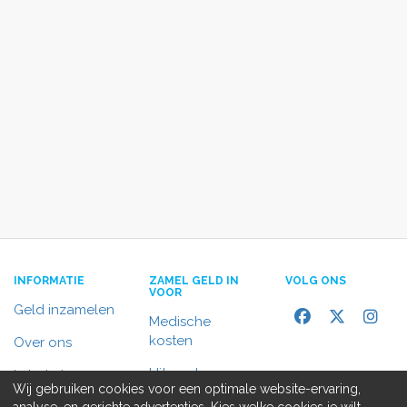
INFORMATIE
ZAMEL GELD IN
VOLG ONS
VOOR
Geld inzamelen
Medische
kosten
Over ons
Uitvaart
In het nieuws
Wij gebruiken cookies voor een optimale website-ervaring,
Rolstoelbus
analyse, en gerichte advertenties. Kies welke cookies je wilt