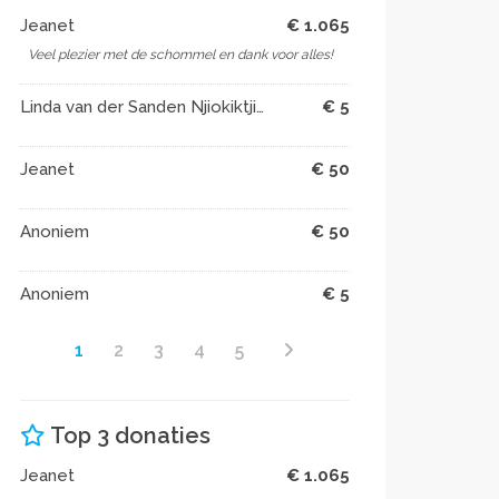
Jeanet
€ 1.065
Veel plezier met de schommel en dank voor alles!
Linda van der Sanden Njiokiktjien
€ 5
Jeanet
€ 50
Anoniem
€ 50
Anoniem
€ 5
1
2
3
4
5
Top 3 donaties
Jeanet
€ 1.065