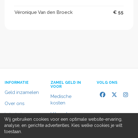
Véronique Van den Broeck
€ 55
INFORMATIE
ZAMEL GELD IN
VOLG ONS
VOOR
Geld inzamelen
Medische
kosten
Over ons
Uitvaart
In het nieuws
Wij gebruiken cookies voor een optimale website-ervaring,
Rolstoelbus
analyse, en gerichte advertenties. Kies welke cookies je wilt
Contact
toestaan.
Alle doelen