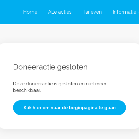
Home
Alle acties
Tarieven
Informatie
Doneeractie gesloten
Deze doneeractie is gesloten en niet meer
beschikbaar.
Klik hier om naar de beginpagina te gaan