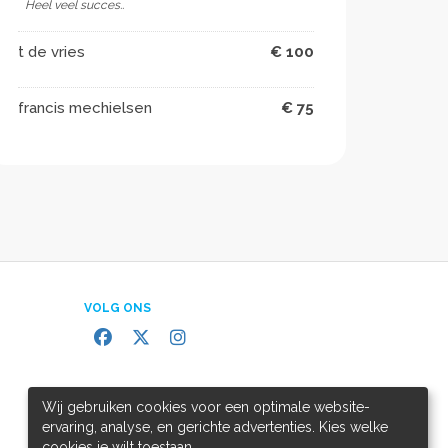
Heel veel succes..
t de vries
€ 100
francis mechielsen
€ 75
VOLG ONS
Wij gebruiken cookies voor een optimale website-
ervaring, analyse, en gerichte advertenties. Kies welke
cookies je wilt toestaan.