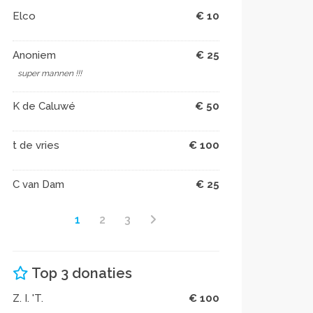
Elco
€ 10
Anoniem
€ 25
super mannen !!!
K de Caluwé
€ 50
t de vries
€ 100
C van Dam
€ 25
1
2
3
Top 3 donaties
Z. I. 'T.
€ 100