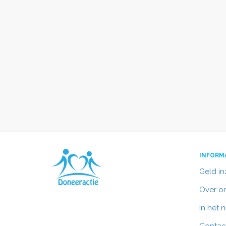
INFORM
Geld i
Over o
In het 