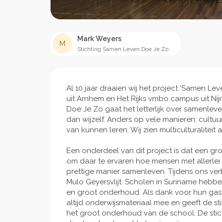
Mark Weyers
M
Stichting Samen Leven Doe Je Zo
Al 10 jaar draaien wij het project 'Samen Lev
uit Arnhem en Het Rijks vmbo campus uit N
Doe Je Zo gaat het letterlijk over samenle
dan wijzelf. Anders op vele manieren: cultuur
van kunnen leren. Wij zien multiculturaliteit 
Een onderdeel van dit project is dat een g
om daar te ervaren hoe mensen met allerlei
prettige manier samenleven. Tijdens ons ver
Mulo Geyersvlijt. Scholen in Suriname hebb
en groot onderhoud. Als dank voor hun gas
altijd onderwijsmateriaal mee en geeft de 
het groot onderhoud van de school. De stich