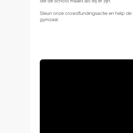
die de school maakt als wij er zijn.
Steun onze crowdfundingsactie en help de 
gymzaal.