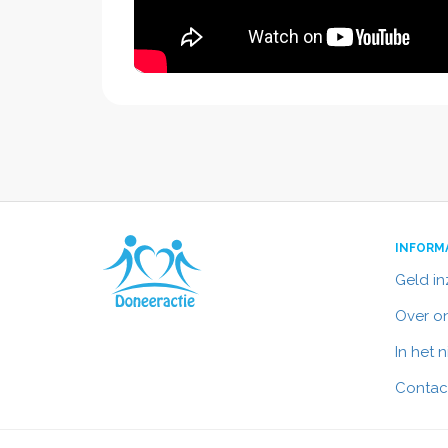
INFORM
Geld i
Over o
In het 
Contac