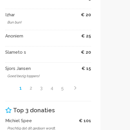
Izhar
€ 20
Bun bun!
Anoniem
€ 25
Slameto s
€ 20
Sjors Jansen
€ 15
Goed bezig toppers!
1
2
3
4
5
Top 3 donaties
Michiel Spee
€ 101
Prachtig dat dit gedaan wordt.