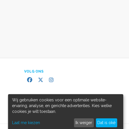
VOLG ONS
Wij gebruiken cookies voor een optimale website-
ervaring, analyse, en gerichte advertenties. Kies welke
cookies je wilt toestaan.
Laat me kiezen
Ik weiger
Dat is oké