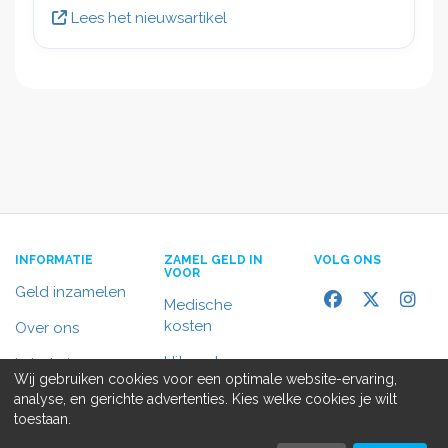
Lees het nieuwsartikel
INFORMATIE
ZAMEL GELD IN
VOLG ONS
VOOR
Geld inzamelen
Medische
kosten
Over ons
Uitvaart
In het nieuws
Wij gebruiken cookies voor een optimale website-ervaring,
Rolstoelbus
analyse, en gerichte advertenties. Kies welke cookies je wilt
Contact
toestaan.
Alle doelen