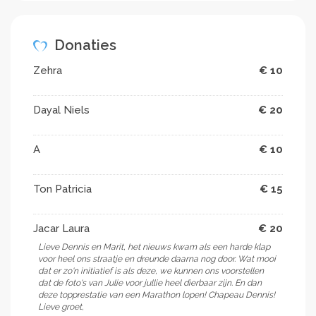
Donaties
Zehra
€ 10
Dayal Niels
€ 20
A
€ 10
Ton Patricia
€ 15
Jacar Laura
€ 20
Lieve Dennis en Marit, het nieuws kwam als een harde klap
voor heel ons straatje en dreunde daarna nog door. Wat mooi
dat er zo'n initiatief is als deze, we kunnen ons voorstellen
dat de foto's van Julie voor jullie heel dierbaar zijn. En dan
deze topprestatie van een Marathon lopen! Chapeau Dennis!
Lieve groet,