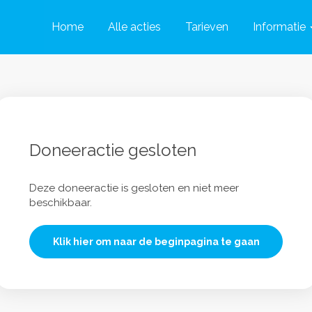
Home
Alle acties
Tarieven
Informatie
Doneeractie gesloten
Deze doneeractie is gesloten en niet meer
beschikbaar.
Klik hier om naar de beginpagina te gaan