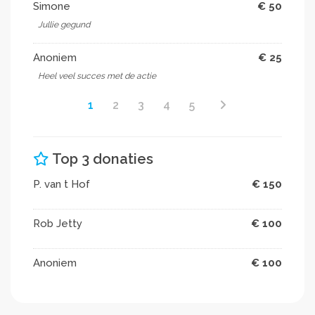
voor een rolstoelauto voor Jelle!
Simone
€ 50
Elke euro helpt, net als het delen van ons verhaal op
Jullie gegund
social media of aan bekenden.
Wij zijn jullie dankbaar,
Anoniem
€ 25
Heel veel succes met de actie
Lieve groetjes Michiel, Daphne, Menno & Jelle
1
2
3
4
5
Top 3 donaties
P. van t Hof
€ 150
Rob Jetty
€ 100
Anoniem
€ 100