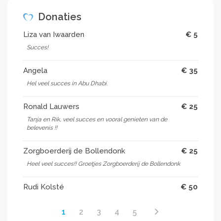
Donaties
Liza van Iwaarden
€ 5
Succes!
Angela
€ 35
Hel veel succes in Abu Dhabi.
Ronald Lauwers
€ 25
Tanja en Rik, veel succes en vooral genieten van de
belevenis !!
Zorgboerderij de Bollendonk
€ 25
Heel veel succes!! Groetjes Zorgboerderij de Bollendonk
Rudi Kolsté
€ 50
1
2
3
4
5