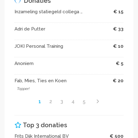
Donaties
Inzameling statiegeld collega s Michel
€ 15
Adri de Putter
€ 33
JOKI Personal Training
€ 10
Anoniem
€ 5
Fab, Mies, Ties en Koen
€ 20
Topper!
1
2
3
4
5
Top 3 donaties
Frits Dijk International BV
€ 500