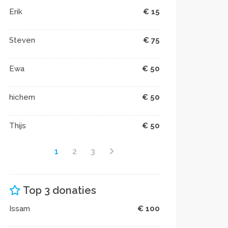
Erik
€ 15
Steven
€ 75
Ewa
€ 50
hichem
€ 50
Thijs
€ 50
1
2
3
Top 3 donaties
Issam
€ 100