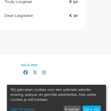
Trudy Loogman
€ 50
Dean Laagwater
€ 30
VOLG ONS
Wij gebruiken cookies voor een optimale website-
ervaring, analyse, en gerichte advertenties. Kies welke
cookies je wilt toestaan.
Laat me kiezen
Ik weiger
Dat is oké