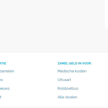
ATIE
ZAMEL GELD IN VOOR
nzamelen
Medische kosten
ns
Uitvaart
nieuws
Rolstoelbus
t
Alle doelen