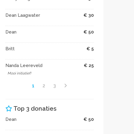
Dean Laagwater
€ 30
Dean
€ 50
Britt
€ 5
Nanda Leereveld
€ 25
Mooi initiatief!
1
2
3
Top 3 donaties
Dean
€ 50