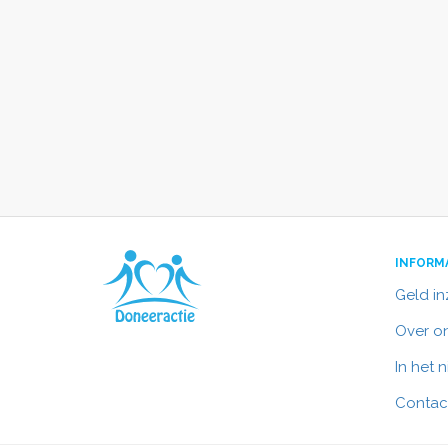
INFORM
Geld i
Over o
In het 
Contac