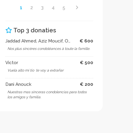
1
2
3
4
5
Top 3 donaties
Jaddad Ahmed, Aziz Moucif, Omar Ben Dagou. Swissport Cargo
€ 600
Nos plus sincères condoléances à toute la famille.
Victor
€ 500
Vuela alto mi tío ️ te voy a extrañar
Dani Anouck
€ 200
Nuestras mas sinceras condolencias para todos
los amigos y familia.