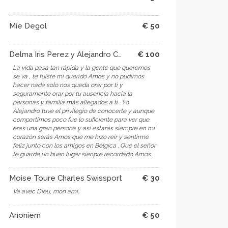
Mie Degol
€ 50
Delma Iris Perez y Alejandro Causape y familia
€ 100
La vida pasa tan rápida y la gente que queremos
se va , te fuiste mi querido Amos y no pudimos
hacer nada solo nos queda orar por ti y
seguramente orar por tu ausencia hacia la
personas y familia más allegados a ti . Yo
Alejandro tuve el privilegio de conocerte y aunque
compartimos poco fue lo suficiente para ver que
eras una gran persona y así estarás siempre en mi
corazón serás Amos que me hizo reír y sentirme
feliz junto con los amigos en Bélgica . Que el señor
te guarde un buen lugar sienpre recordado Amos . ️
Moise Toure Charles Swissport
€ 30
Va avec Dieu, mon ami.
Anoniem
€ 50