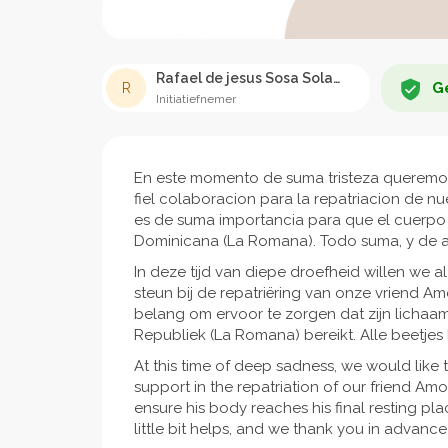
Rafael de jesus Sosa Solano
Ge
R
Initiatiefnemer
En este momento de suma tristeza queremos
fiel colaboracion para la repatriacion de
es de suma importancia para que el cuerpo
Dominicana (La Romana). Todo suma, y de
In deze tijd van diepe droefheid willen we
steun bij de repatriëring van onze vriend Am
belang om ervoor te zorgen dat zijn lichaam
Republiek (La Romana) bereikt. Alle beetjes
At this time of deep sadness, we would like t
support in the repatriation of our friend Amo
ensure his body reaches his final resting p
little bit helps, and we thank you in advance