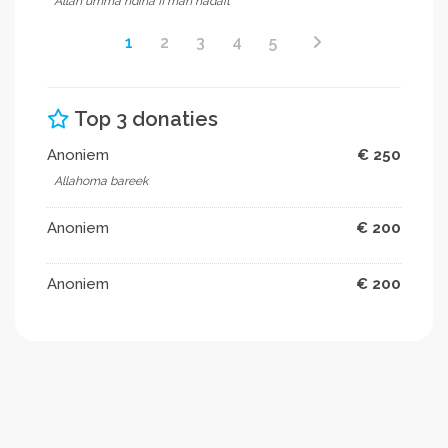
Allah umma hdina fi man hadait
1
2
3
4
5
Top 3 donaties
Anoniem
€ 250
Allahoma bareek
Anoniem
€ 200
Anoniem
€ 200