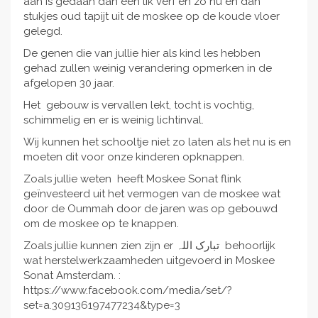
aan is gedaan dan een lik verf en zo nu en dan
stukjes oud tapijt uit de moskee op de koude vloer
gelegd.
De genen die van jullie hier als kind les hebben
gehad zullen weinig verandering opmerken in de
afgelopen 30 jaar.
Het gebouw is vervallen lekt, tocht is vochtig,
schimmelig en er is weinig lichtinval.
Wij kunnen het schooltje niet zo laten als het nu is en
moeten dit voor onze kinderen opknappen.
Zoals jullie weten heeft Moskee Sonat flink
geïnvesteerd uit het vermogen van de moskee wat
door de Oummah door de jaren was op gebouwd
om de moskee op te knappen.
Zoals jullie kunnen zien zijn er تبارک اللہ behoorlijk
wat herstelwerkzaamheden uitgevoerd in Moskee
Sonat Amsterdam. :
https://www.facebook.com/media/set/?
set=a.309136197477234&type=3