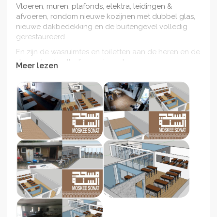
Vloeren, muren, plafonds, elektra, leidingen &
afvoeren, rondom nieuwe kozijnen met dubbel glas,
nieuwe dakbedekking en de buitengevel volledig
gerestaureerd.
En zijn de wasruimtes en toiletten aan de heren en de
dames kant volledig vernieuwd.
Meer lezen
Aan de dames kant is de gebedsruimte beter
betrokken bij het geheel en kan deze worden
vergroot om zo meer plek te creëren.
Ook is er vloerverwarming aangebracht, nieuw tapijt
gelegd en een geheel nieuwe geluidsinstallatie
geïnstalleerd, etc, etc.
Dit alles is mogelijk gemaakt met de wil van Allah,
Alhamdulillah
Moskee Sonat heeft geen inzamelingen gehouden
voor deze grote werkzaamheden maar bekostigd
met het geld dat over de jaren was opgebouwd door
Jamaat van moskee Sonat.