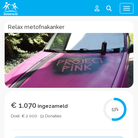
Men
Relax metofnakanker
€ 1.070
ingezameld
53
%
Doel: € 2.000 · 51 Donaties