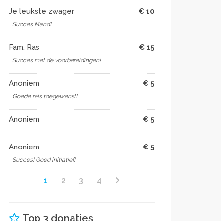
Je leukste zwager
€ 10
Succes Mand!
Fam. Ras
€ 15
Succes met de voorbereidingen!
Anoniem
€ 5
Goede reis toegewenst!
Anoniem
€ 5
Anoniem
€ 5
Succes! Goed initiatief!
1
2
3
4
Top 3 donaties