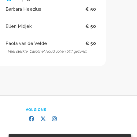
Barbara Heezius
€ 50
Ellen Midjek
€ 50
Paola van de Velde
€ 50
Veel sterkte, Caroline! Houd vol en blijf gezond.
VOLG ONS