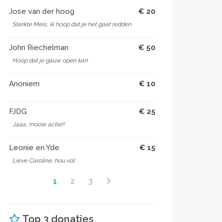
Jose van der hoog
€ 20
Sterkte Meis, ik hoop dat je het gaat redden
John Riechelman
€ 50
Hoop dat je gauw open kan
Anoniem
€ 10
FJDG
€ 25
Jaaa, mooie actie!!
Leonie en Yde
€ 15
Lieve Caroline, hou vol
1
2
3
Top 3 donaties