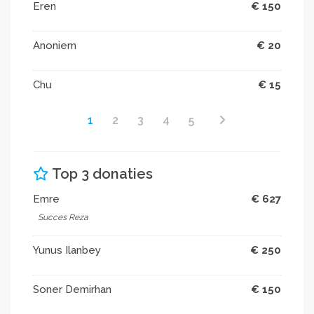
Eren
€ 150
Anoniem
€ 20
Chu
€ 15
1
2
3
4
5
Top 3 donaties
Emre
€ 627
Succes Reza
Yunus Ilanbey
€ 250
Soner Demirhan
€ 150